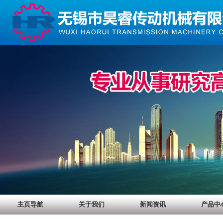
主页导航
关于我们
新闻资讯
产品中